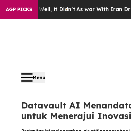
ll, it Didn’t
As war With Iran Drove oil Prices
AGP PICKS
Menu
Datavault AI Menandat
untuk Menerajui Inovas