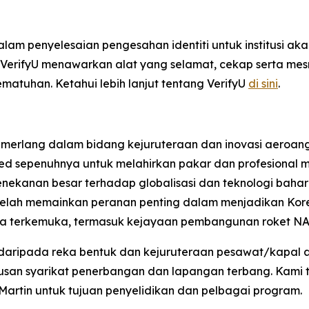
am penyelesaian pengesahan identiti untuk institusi aka
, VerifyU menawarkan alat yang selamat, cekap serta m
tuhan. Ketahui lebih lanjut tentang VerifyU
di sini
.
cemerlang dalam bidang kejuruteraan dan inovasi aeroan
ted sepenuhnya untuk melahirkan pakar dan profesional 
nekanan besar terhadap globalisasi dan teknologi baha
 telah memainkan peranan penting dalam menjadikan Ko
asa terkemuka, termasuk kejayaan pembangunan roket N
 daripada reka bentuk dan kejuruteraan pesawat/kapal 
usan syarikat penerbangan dan lapangan terbang. Kami t
 Martin untuk tujuan penyelidikan dan pelbagai program.