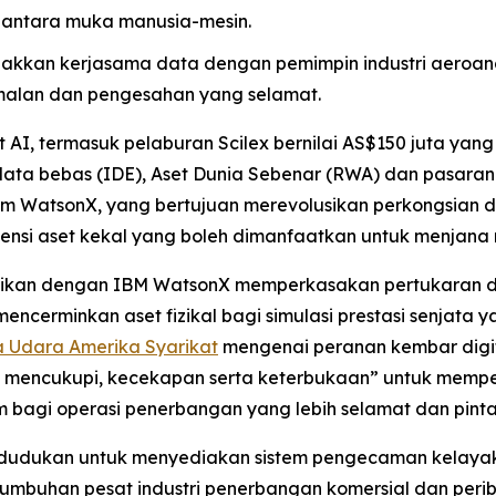
antara muka manusia-mesin.
akkan kerjasama data dengan pemimpin industri aeroan
malan dan pengesahan yang selamat.
I, termasuk pelaburan Scilex bernilai AS$150 juta yan
a bebas (IDE), Aset Dunia Sebenar (RWA) dan pasaran ke
rm WatsonX, yang bertujuan merevolusikan perkongsian d
i aset kekal yang boleh dimanfaatkan untuk menjana nil
rasikan dengan IBM WatsonX memperkasakan pertukaran d
cerminkan aset fizikal bagi simulasi prestasi senjata y
ra Udara Amerika Syarikat
mengenai peranan kembar digital
 mencukupi, kecekapan serta keterbukaan” untuk mempe
bagi operasi penerbangan yang lebih selamat dan pinta
kedudukan untuk menyediakan sistem pengecaman kelayak
tumbuhan pesat industri penerbangan komersial dan peri