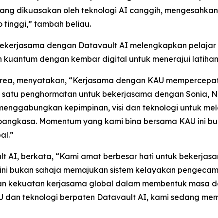
, yang dikuasakan oleh teknologi AI canggih, mengesahka
 tinggi,” tambah beliau.
Bekerjasama dengan Datavault AI melengkapkan pelaja
antum dengan kembar digital untuk menerajui latihan 
 Korea, menyatakan, “Kerjasama dengan KAU mempercep
 satu penghormatan untuk bekerjasama dengan Sonia, N
menggabungkan kepimpinan, visi dan teknologi untuk me
angkasa. Momentum yang kami bina bersama KAU ini buk
al.”
t AI, berkata, “Kami amat berbesar hati untuk bekerjas
rak ini bukan sahaja memajukan sistem kelayakan pengecam
kan kekuatan kerjasama global dalam membentuk masa de
an teknologi berpaten Datavault AI, kami sedang mem