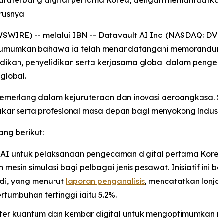
an juruterbang digital pertama Korea, dengan memanfaat
rusnya
IRE) -- melalui IBN -- Datavault AI Inc. (NASDAQ: DVLT)
ngumumkan bahawa ia telah menandatangani memorandum
ikan, penyelidikan serta kerjasama global dalam pen
global.
cemerlang dalam kejuruteraan dan inovasi aeroangkasa.
kar serta profesional masa depan bagi menyokong indust
ang berikut:
 AI untuk pelaksanaan pengecaman digital pertama Korea
mesin simulasi bagi pelbagai jenis pesawat. Inisiatif in
di, yang menurut
laporan penganalisis
, mencatatkan lonj
umbuhan tertinggi iaitu 5.2%.
er kuantum dan kembar digital untuk mengoptimumkan r