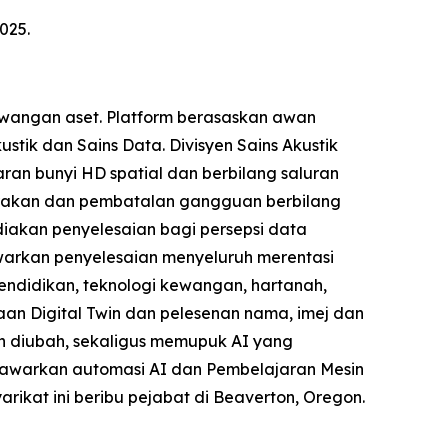
025.
ewangan aset. Platform berasaskan awan
stik dan Sains Data. Divisyen Sains Akustik
an bunyi HD spatial dan berbilang saluran
gerakan dan pembatalan gangguan berbilang
iakan penyelesaian bagi persepsi data
arkan penyelesaian menyeluruh merentasi
 pendidikan, teknologi kewangan, hartanah,
an Digital Twin dan pelesenan nama, imej dan
h diubah, sekaligus memupuk AI yang
enawarkan automasi AI dan Pembelajaran Mesin
arikat ini beribu pejabat di Beaverton, Oregon.