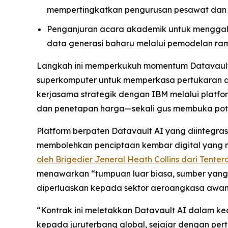
mempertingkatkan pengurusan pesawat dan 
Penganjuran acara akademik untuk menggal
data generasi baharu melalui pemodelan ra
Langkah ini memperkukuh momentum Datavault A
superkomputer untuk memperkasa pertukaran dat
kerjasama strategik dengan IBM melalui platfo
dan penetapan harga—sekali gus membuka potens
Platform berpaten Datavault AI yang diinteg
membolehkan penciptaan kembar digital yang men
oleh Brigedier Jeneral Heath Collins dari Tente
menawarkan “tumpuan luar biasa, sumber yang
diperluaskan kepada sektor aeroangkasa awam 
“Kontrak ini meletakkan Datavault AI dalam 
kepada juruterbang global, sejajar dengan per