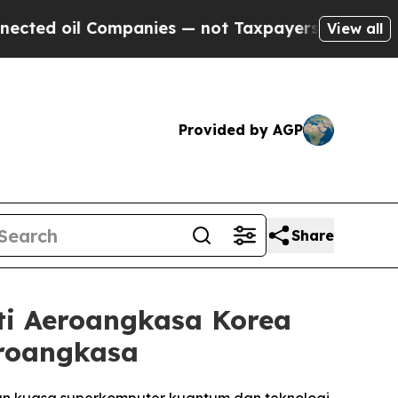
ompanies — not Taxpayers — the Chance to Cash i
View all
Provided by AGP
Share
ti Aeroangkasa Korea
eroangkasa