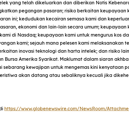
ek yang telah dikeluarkan dan diberikan Notis Kebenara
katkan pegangan pasaran; risiko berkaitan keupayaan ka
siaran ini; kedudukan kecairan semasa kami dan keper
asaran, ekonomi dan lain-lain secara umum; keupayaan k
ami di Nasdaq; keupayaan kami untuk mengurus kos dan 
ngan kami; sejauh mana pelesen kami melaksanakan tek
rkaitan inovasi teknologi dan harta intelek; dan risiko l
n Bursa Amerika Syarikat. Maklumat dalam siaran akhbar
nyai sebarang kewajipan untuk mengemas kini kenyataan
eristiwa akan datang atau sebaliknya kecuali jika dike
di
https://www.globenewswire.com/NewsRoom/Attachme