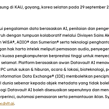
gsung di KAU, goyang, korea selatan pada 29 september 2
ui pengalaman data berasaskan AI, penilaian dan peng
uh dengan tumpuan kolaboratif melalui Divisyen Sains Aku
 WiSA®, ADIO® dan Sumerian® serta teknologi penghantar
gan hak harta intelek meliputi pemasaan audio, penye
n kuasa pengkomputeran berprestasi tinggi untuk menyed
selamat. Platform berasaskan awan Datavault AI menaw
HPC untuk sukan & hiburan, acara & lokasi, bioteknologi,
 Information Data Exchange® (IDE) membolehkan pencipta
l dunia sebenar kepada objek metadata yang tidak bole
nologi Datavault AI boleh disesuaikan sepenuhnya dan m
terperinci, automasi pemasaran serta pemantauan iklan. Sy
.dvlt.ai
.