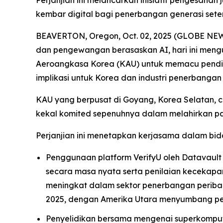
Perjanjian ini melancarkan inisiatif pengesah
kembar digital bagi penerbangan generasi sete
BEAVERTON, Oregon, Oct. 02, 2025 (GLOBE NEWSW
dan pengewangan berasaskan AI, hari ini me
Aeroangkasa Korea (KAU) untuk memacu pendid
implikasi untuk Korea dan industri penerbangan 
KAU yang berpusat di Goyang, Korea Selatan, 
kekal komited sepenuhnya dalam melahirkan pa
Perjanjian ini menetapkan kerjasama dalam bid
Penggunaan platform VerifyU oleh Datavault
secara masa nyata serta penilaian kecekapan 
meningkat dalam sektor penerbangan periba
2025, dengan Amerika Utara menyumbang pert
Penyelidikan bersama mengenai superkomput