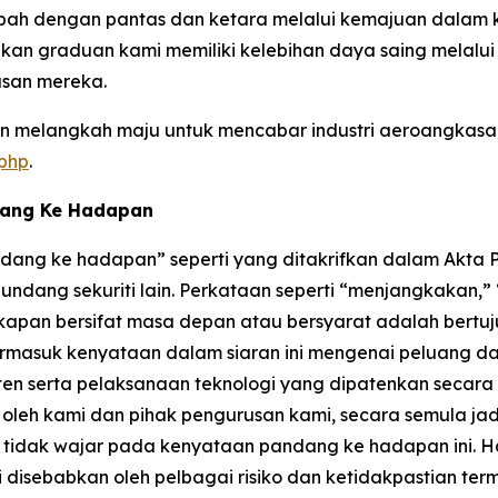
ah dengan pantas dan ketara melalui kemajuan dalam k
kan graduan kami memiliki kelebihan daya saing melalu
san mereka.
 melangkah maju untuk mencabar industri aeroangkasa, 
.php
.
dang Ke Hadapan
ang ke hadapan” seperti yang ditakrifkan dalam Akta Pe
ndang sekuriti lain. Perkataan seperti “menjangkakan,
kapan bersifat masa depan atau bersyarat adalah bertu
rmasuk kenyataan dalam siaran ini mengenai peluang da
if paten serta pelaksanaan teknologi yang dipatenkan sec
eh kami dan pihak pengurusan kami, secara semula jadi
idak wajar pada kenyataan pandang ke hadapan ini. Ha
disebabkan oleh pelbagai risiko dan ketidakpastian ter