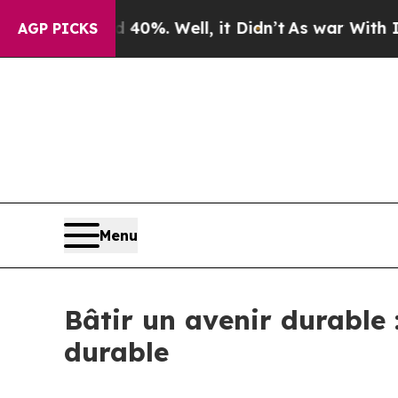
nd 40%. Well, it Didn’t
As war With Iran Drove 
AGP PICKS
Menu
Bâtir un avenir durable 
durable