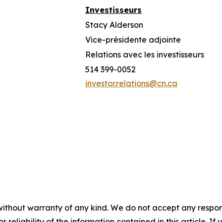
Investisseurs
Stacy Alderson
Vice-présidente adjointe
Relations avec les investisseurs
514 399-0052
investor.relations@cn.ca
without warranty of any kind. We do not accept any responsib
r reliability of the information contained in this article. I