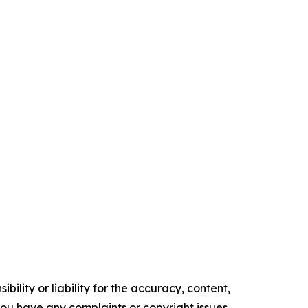
ility or liability for the accuracy, content,
f you have any complaints or copyright issues