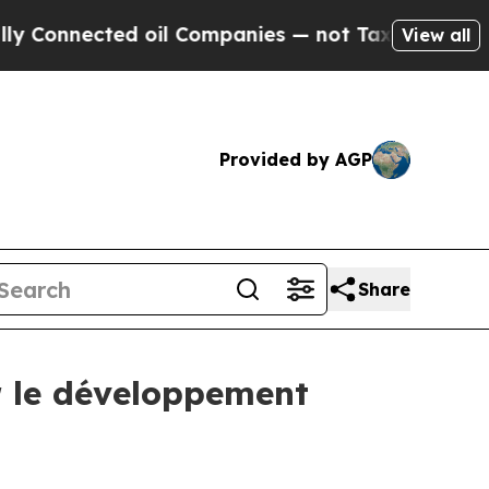
cted oil Companies — not Taxpayers — the Chance
View all
Provided by AGP
Share
ur le développement