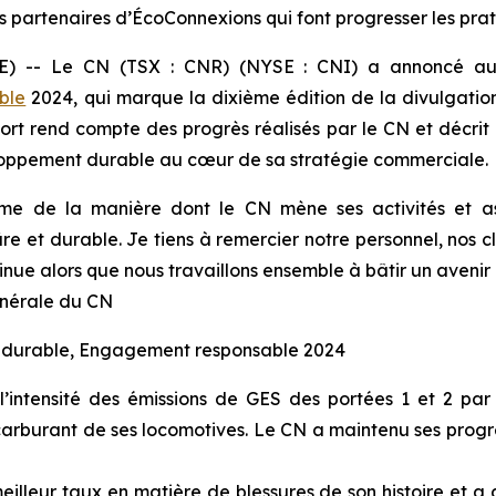
s partenaires d’ÉcoConnexions qui font progresser les pra
-- Le CN (TSX : CNR) (NYSE : CNI) a annoncé aujo
ble
2024, qui marque la dixième édition de la divulgat
t rend compte des progrès réalisés par le CN et décrit l
loppement durable au cœur de sa stratégie commerciale.
 de la manière dont le CN mène ses activités et ass
et durable. Je tiens à remercier notre personnel, nos clien
ntinue alors que nous travaillons ensemble à bâtir un ave
nérale du CN
nt durable, Engagement responsable 2024
intensité des émissions de GES des portées 1 et 2 par
arburant de ses locomotives. Le CN a maintenu ses progrè
illeur taux en matière de blessures de son histoire et a