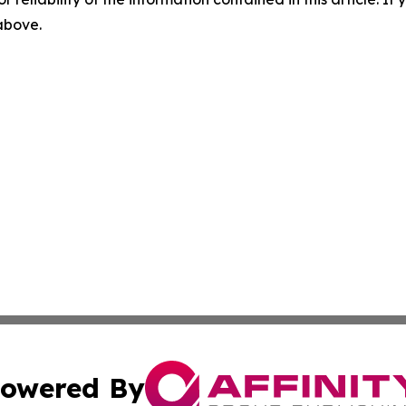
 above.
owered By