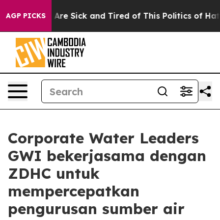
 “People Are Sick and Tired of This Politics of Hatred
AGP PICKS
Corporate Water Leaders
GWI bekerjasama dengan
ZDHC untuk
mempercepatkan
pengurusan sumber air