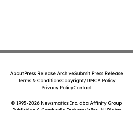
About
Press Release Archive
Submit Press Release
Terms & Conditions
Copyright/DMCA Policy
Privacy Policy
Contact
© 1995-2026 Newsmatics Inc. dba Affinity Group
Publishing & Cambodia Industry Wire. All Rights
Reserved.
Cookie Settings / Your Privacy Choices