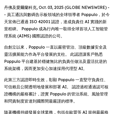
丹佛及愛爾蘭科克, Oct. 03, 2025 (GLOBE NEWSWIRE) -
- 員工通訊與數碼告示板領域的全球領導者 Poppulo，於今
天宣佈已通過 ISO 42001 認證，達成負責任 AI 實踐的新
里程碑。 Poppulo 成為行內唯一取得全球首項人工智能管
理系統 (AIMS) 國際認證的公司。
自創立以來，Poppulo 一直以嚴密管治、頂級數據安全及
靈活擴展能力作為平台發展的支柱。 此認證讓客戶熟悉
Poppulo 平台建基於穩健無比的負責任做法及靈活抗逆的
系統架構，因而更加安心加速採用代理型 AI。
此第三方認證即時生效，彰顯 Poppulo 一直堅守負責任、
可信賴且公開透明地發展和部署 AI。 認證過程通過認可核
證機構的嚴格審計，證實 Poppulo 的管治系統、風險管理
和問責制度皆達到國際間最嚴謹的標準。
隨著機構持續發展全球業務，包括在歐盟等 AI 規例最嚴格