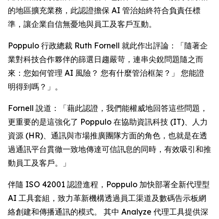
的地區擴充業務，此認證擔保 AI 管治始終符合負責任標
準，讓企業自信無憂地與員工及客戶互動。
Poppulo 行政總裁 Ruth Fornell 就此作出評論：「隨著企
業對科技合作夥伴的篩選日趨嚴苛，連串尖銳問題隨之而
來：您如何管理 AI 風險？ 您有什麼管治框架？」 您能證
明得到嗎？」。
Fornell 說道：「藉此認證，我們能權威地回答這些問題，
更重要的是這強化了 Poppulo 在協助資訊科技 (IT)、人力
資源 (HR)、通訊與市場推廣團隊方面的角色，也就是在透
過通訊平台貫徹一致地傳達可信訊息的同時，有效吸引和推
動員工及客戶。」
伴隨 ISO 42001 認證進程，Poppulo 加快部署全新代理型
AI 工具套組，致力革新機構透過員工渠道及數碼告示板網
絡創建和傳播通訊的模式。 其中
Analyze
代理工具提供深