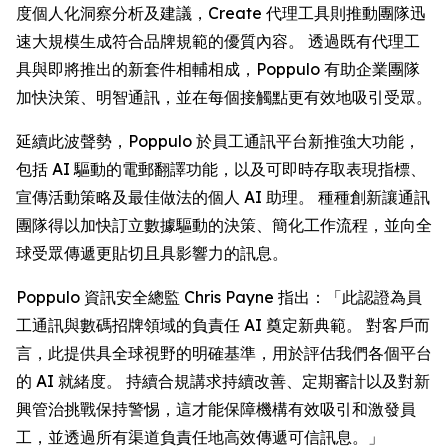
度個人化洞察分析及建議，
Create
代理工具則推動團隊迅
速大規模生成符合品牌規範的優質內容。 透過既有代理工
具與即將推出的新套件相輔相成，Poppulo 有助企業團隊
加快決策、明智通訊，並在每個接觸點更有效地吸引受眾。
延續此波聲勢，Poppulo 於員工通訊平台新推強大功能，
包括 AI 驅動的電郵翻譯功能，以及可即時存取表現指標、
宣傳活動策略及最佳做法的個人 AI 助理。 種種創新讓通訊
團隊得以加快訂立數據驅動的決策、簡化工作流程，並向全
球受眾傳遞更貼切且具影響力的訊息。
Poppulo 資訊安全總監 Chris Payne 指出：「此認證為員
工通訊與數碼招牌領域的負責任 AI 奠定新典範。 對客戶而
言，此提供具全球視野的明確基準，用於評估我們各個平台
的 AI 就緒度。 持續合規講求持續改善、定期審計以及對新
興管治挑戰保持警惕，這才能保障機構有效吸引和激發員
工，並透過所有渠道負責任地高效傳遞可信訊息。」