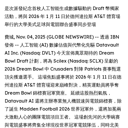
是次派發紀念首枚人工智能生成數據驅動的 Draft 幣獨家
活動，將與 2026 年 1 月 11 日於德州達拉斯 AT&T 體育場
舉行的大學美式足球與電競聯合盛事同步登場
費城, Nov. 04, 2025 (GLOBE NEWSWIRE) -- 透過 IBN
發佈 -- 人工智能 (AI) 數據估值與代幣化先驅 Datavault
AI Inc. (Nasdaq: DVLT) 今天宣佈萬眾期待的 Dream
Bowl Draft 計劃，將為 Scilex (Nasdaq: SCLX) 呈獻的
2026 Dream Bowl 中 Crusaders 對陣 Patriots 賽事甄選
頂尖獲邀選手。 這場焦點盛事將於 2026 年 1 月 11 日在德
州達拉斯 AT&T 體育場迎來巔峰對決，精英運動員將爭奪
Dream Bowl 錦標賽冠軍寶座。 延續這股熱烈氣氛，
Datavault AI 還將主辦專業無人機競速與電競錦標賽，除
了誕生 Madden Football 2026 世界冠軍外，還將加冕兩
大激動人心的團隊電競項目王者。 這場創先河的大學碗賽
與電競盛事將齊集全球現役世界冠軍電競隊伍，同時北美