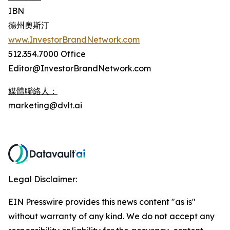
IBN
德州奧斯汀
www.InvestorBrandNetwork.com
512.354.7000 Office
Editor@InvestorBrandNetwork.com
媒體聯絡人：
marketing@dvlt.ai
Legal Disclaimer:
EIN Presswire provides this news content "as is"
without warranty of any kind. We do not accept any