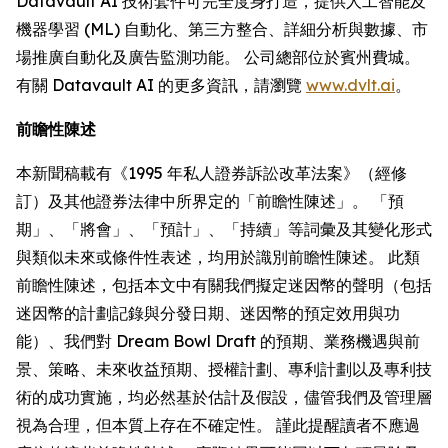
Datavault AI 技術套件可完全度身打造，提供人工智能及
機器學習 (ML) 自動化、第三方整合、詳細分析與數據、市
場推廣自動化及廣告監測功能。 公司總部位於賓州費城。
有關 Datavault AI 的更多資訊，請瀏覽
www.dvlt.ai
。
前瞻性陳述
本新聞稿載有《1995 年私人證券訴訟改革法案》（經修
訂）及其他證券法律中所界定的「前瞻性陳述」。 「預
期」、「將會」、「預計」、「持續」等詞彙及其變化形式
與類似未來或條件性表述，均用於識別前瞻性陳述。 此類
前瞻性陳述，包括本文中有關我們擬定迷因幣的聲明（包括
迷因幣的計劃記錄與分發日期、迷因幣的預定效用與功
能）、我們對 Dream Bowl Draft 的預期、業務機遇與前
景、策略、未來收益預期、授權計劃、專利計劃以及專利技
術的成功實施，均必然基於估計及假設，儘管我們及管理層
視為合理，但本質上存在不確定性。 謹此提醒讀者不應過