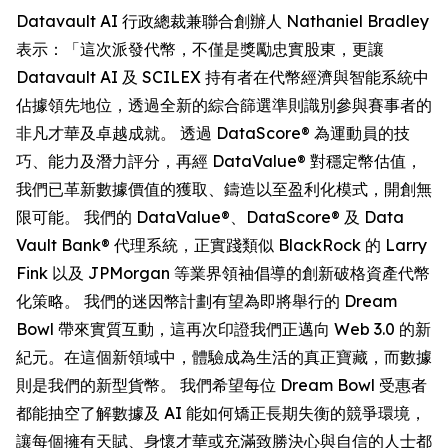
Datavault AI 行政總裁兼聯合創辦人 Nathaniel Bradley
表示：「這次派發代幣，不僅是獎勵忠實股東，更讓
Datavault AI 及 SCILEX 持有者在代幣經濟與智能系統中
佔據領先地位，透過全新的綜合篩選準則識別參與賽事者的
非凡才華及卓越成就。 透過 DataScore® 為運動員的技
巧、能力及潛力評分，再經 DataValue® 對穩定幣估值，
我們已革新數據價值的獲取、鑄造以至盈利化模式，開創無
限可能。 我們的 DataValue®、DataScore® 及 Data
Vault Bank® 代理系統，正實踐類似 BlackRock 的 Larry
Fink 以及 JPMorgan 等業界領袖倡導的創新破格資產代幣
化策略。 我們的迷因幣計劃有望為即將舉行的 Dream
Bowl 帶來實質互動，這再次印證我們正邁向 Web 3.0 的新
紀元。在這個新領域中，體驗成為生活的真正寶藏，而數據
則是我們的新型貨幣。 我們希望每位 Dream Bowl 受惠者
都能抽空了解數據及 AI 能如何矯正長期失衡的競爭環境，
讓每個擁有天賦、身懷才華或充滿致勝決心與自信的人士都