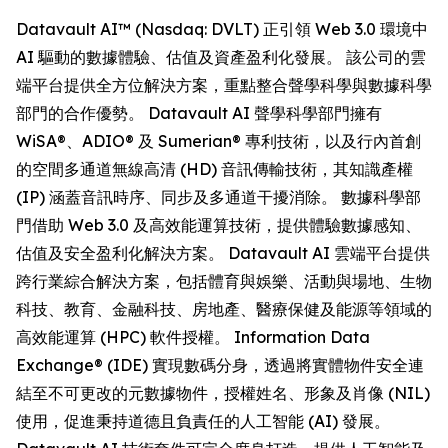
Datavault AI™ (Nasdaq: DVLT) 正引領 Web 3.0 環境中
AI 驅動的數據體驗、估值及資產盈利化發展。 該公司的雲
端平台提供全方位解決方案，重點整合聲學科學與數據科學
部門的合作優勢。 Datavault AI 聲學科學部門擁有
WiSA®、ADIO® 及 Sumerian® 專利技術，以及行內首創
的空間多通道無線高清 (HD) 音訊傳輸技術，其知識產權
(IP) 涵蓋音訊時序、同步及多通道干擾消除。 數據科學部
門借助 Web 3.0 及高效能運算技術，提供體驗數據感知、
估值及安全盈利化解決方案。 Datavault AI 雲端平台提供
跨行業綜合解決方案，包括體育與娛樂、活動與場地、生物
科技、教育、金融科技、房地產、醫療保健及能源等領域的
高效能運算 (HPC) 軟件授權。 Information Data
Exchange® (IDE) 實現數碼分身，透過將實體物件安全連
結至不可更改的元數據物件，授權姓名、形象及肖像 (NIL)
使用，促進秉持道德且負責任的人工智能 (AI) 發展。