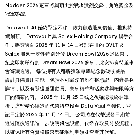
Madden 2026 冠軍將與頂尖挑戰者激烈交鋒，角逐獎金及
冠軍榮耀。
Datavault AI 始終堅定不移，致力創造股東價值、推動持
續創新。 Datavault 與 Scilex Holding Company 聯手合
作，將透過向 2025 年 11 月 14 日登記在冊的 DVLT 及
Scilex 股東一次性特別分發 Dream Bowl 2026 迷因幣，
紀念即將舉行的 Dream Bowl 2026 盛事，此安排有待董事
會審議通過。 每位持有人都將獲頒專屬紀念數碼收藏品，
設計具備實用功能，包括不可篡改的所有權憑證、內嵌票務
詳情，以及有關獲邀運動員、賽事精華和活動參與權限等方
面的獨家內容。 2025 年 11 月 25 日或之後確認最終名單
後，這些精心鑄造的代幣將空投至 Data Vault® 錢包，登
記日定於 2025 年 11 月 14 日。 公司將在代幣派發日期前
透過隨後通訊進一步說明錢包設置、代幣存取及分發流程，
以確保所有合資格股東都能順利申領及查看其代幣。