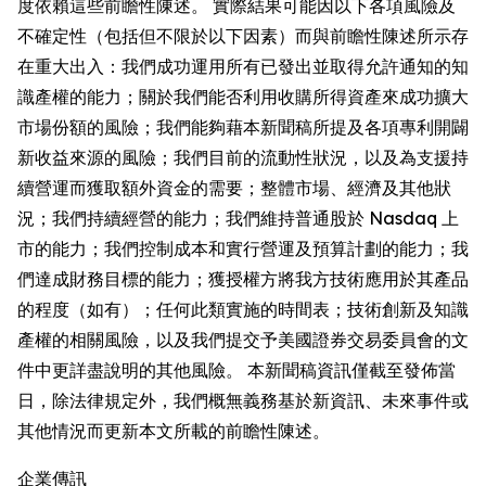
度依賴這些前瞻性陳述。 實際結果可能因以下各項風險及
不確定性（包括但不限於以下因素）而與前瞻性陳述所示存
在重大出入：我們成功運用所有已發出並取得允許通知的知
識產權的能力；關於我們能否利用收購所得資產來成功擴大
市場份額的風險；我們能夠藉本新聞稿所提及各項專利開闢
新收益來源的風險；我們目前的流動性狀況，以及為支援持
續營運而獲取額外資金的需要；整體市場、經濟及其他狀
況；我們持續經營的能力；我們維持普通股於 Nasdaq 上
市的能力；我們控制成本和實行營運及預算計劃的能力；我
們達成財務目標的能力；獲授權方將我方技術應用於其產品
的程度（如有）；任何此類實施的時間表；技術創新及知識
產權的相關風險，以及我們提交予美國證券交易委員會的文
件中更詳盡說明的其他風險。 本新聞稿資訊僅截至發佈當
日，除法律規定外，我們概無義務基於新資訊、未來事件或
其他情況而更新本文所載的前瞻性陳述。
企業傳訊